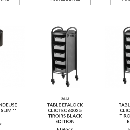
5613
NDEUSE
TABLE EFALOCK
TABL
SLIM **
CLICTEC 6002 5
CLIC
TIROIRS BLACK
TIRO
EDITION
E
k
Efalock