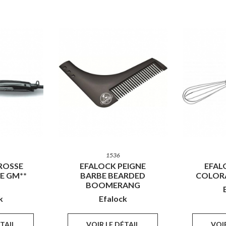
1536
ROSSE
EFALOCK PEIGNE
EFAL
E GM**
BARBE BEARDED
COLOR
BOOMERANG
k
Efalock
ÉTAIL
VOIR LE DÉTAIL
VOIR