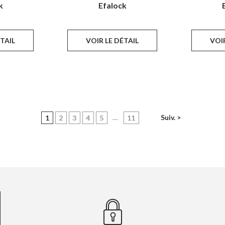
k
Efalock
ÉTAIL
VOIR LE DÉTAIL
VOIR
(current)
…
Suiv. >
1
2
3
4
5
11