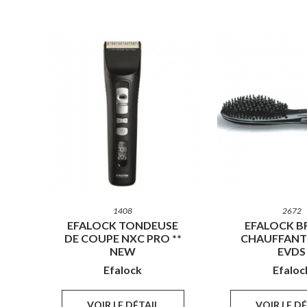
1408
2672
EFALOCK TONDEUSE
EFALOCK B
DE COUPE NXC PRO **
CHAUFFANT
NEW
EVDS
Efalock
Efaloc
VOIR LE DÉTAIL
VOIR LE D