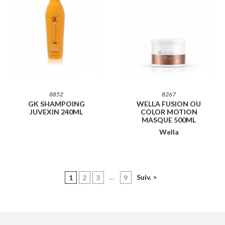
8852
8267
GK SHAMPOING
WELLA FUSION OU
JUVEXIN 240ML
COLOR MOTION
MASQUE 500ML
Wella
(current)
…
Suiv. >
1
2
3
9